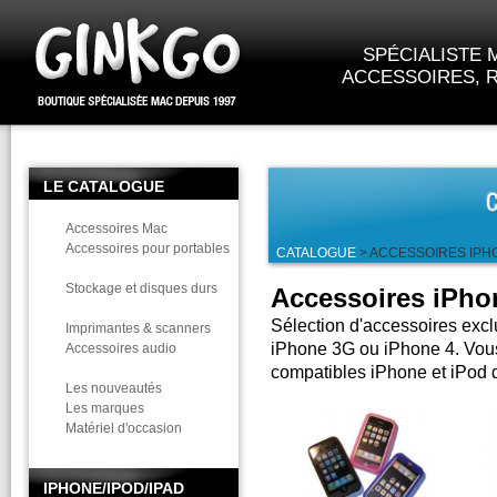
SPÉCIALISTE M
ACCESSOIRES, R
LE CATALOGUE
Accessoires Mac
Accessoires pour portables
CATALOGUE
> ACCESSOIRES IPH
Stockage et disques durs
Accessoires iPho
Sélection d'accessoires excl
Imprimantes & scanners
iPhone 3G ou iPhone 4. Vous
Accessoires audio
compatibles iPhone et iPod 
Les nouveautés
Les marques
Matériel d'occasion
IPHONE/IPOD/IPAD