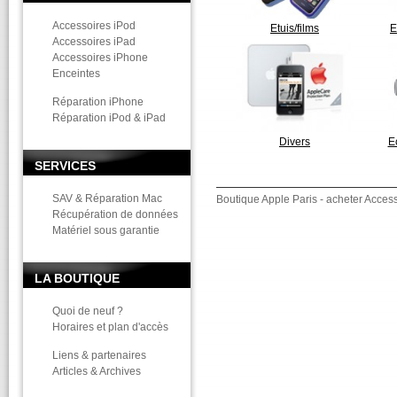
Accessoires iPod
Etuis/films
E
Accessoires iPad
Accessoires iPhone
Enceintes
Réparation iPhone
Réparation iPod & iPad
Divers
E
SERVICES
SAV & Réparation Mac
Boutique Apple Paris - acheter Acces
Récupération de données
Matériel sous garantie
LA BOUTIQUE
Quoi de neuf ?
Horaires et plan d'accès
Liens & partenaires
Articles & Archives