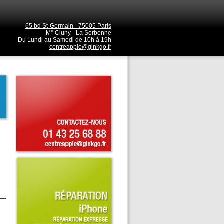
65 bd St-Germain - 75005 Paris
M° Cluny - La Sorbonne
Du Lundi au Samedi de 10h à 19h
centreapple@ginkgo.fr