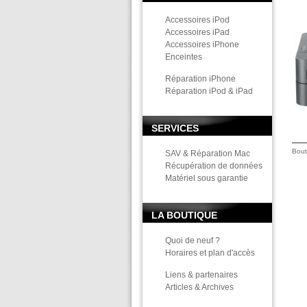
Accessoires iPod
Accessoires iPad
Accessoires iPhone
Enceintes
Réparation iPhone
Réparation iPod & iPad
SERVICES
Bout
SAV & Réparation Mac
Récupération de données
Matériel sous garantie
LA BOUTIQUE
Quoi de neuf ?
Horaires et plan d'accès
Liens & partenaires
Articles & Archives