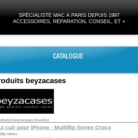
SPÉCIALISTE MAC À PARIS DEPUIS 1997
ACCESSOIRES, RÉPARATION, CONSEIL, ET +
roduits beyzacases
oduit(s) beyzacases trouvé(s)
ui cuir pour iPhone - Multiflip Series Croco
iflip series