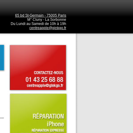
65 bd St-Germain - 75005 Paris
M° Cluny - La Sorbonne
Du Lundi au Samedi de 10h à 19h
centreapple@ginkgo.fr