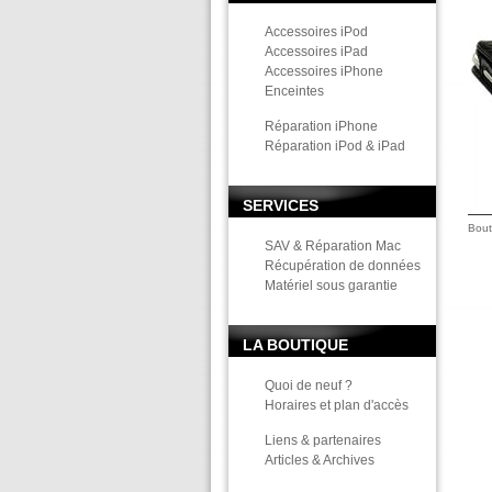
Accessoires iPod
Accessoires iPad
Accessoires iPhone
Enceintes
Réparation iPhone
Réparation iPod & iPad
SERVICES
Bout
SAV & Réparation Mac
Récupération de données
Matériel sous garantie
LA BOUTIQUE
Quoi de neuf ?
Horaires et plan d'accès
Liens & partenaires
Articles & Archives