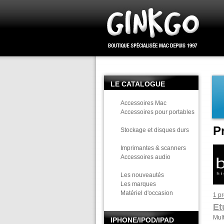
LE CATALOGUE
Accessoires Mac
Accessoires pour portables
P
Stockage et disques durs
Imprimantes & scanners
Accessoires audio
Les nouveautés
Les marques
Matériel d'occasion
1 pr
Et
Mult
IPHONE/IPOD/IPAD