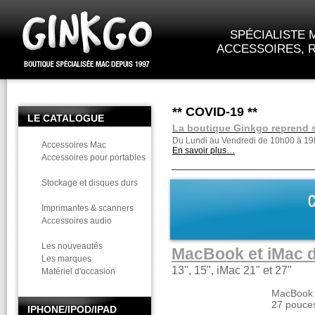
SPÉCIALISTE M
ACCESSOIRES, R
** COVID-19 **
LE CATALOGUE
La boutique Ginkgo reprend s
Du Lundi au Vendredi de 10h00 à 19h
Accessoires Mac
En savoir plus…
Accessoires pour portables
Stockage et disques durs
Imprimantes & scanners
Accessoires audio
Les nouveautés
MacBook et iMac d
Les marques
13", 15", iMac 21" et 27"
Matériel d'occasion
MacBook A
27 pouce
IPHONE/IPOD/IPAD