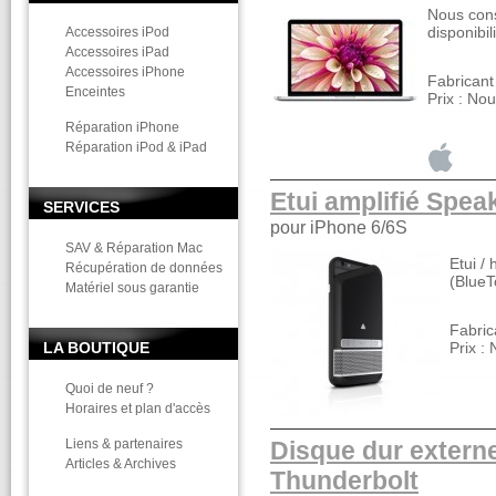
Nous cons
disponibil
Accessoires iPod
Accessoires iPad
Accessoires iPhone
Fabricant
Enceintes
Prix : No
Réparation iPhone
Réparation iPod & iPad
Etui amplifié Spe
SERVICES
pour iPhone 6/6S
SAV & Réparation Mac
Etui / 
Récupération de données
(BlueT
Matériel sous garantie
Fabric
LA BOUTIQUE
Prix :
Quoi de neuf ?
Horaires et plan d'accès
Liens & partenaires
Disque dur extern
Articles & Archives
Thunderbolt