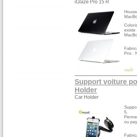
iGlaze Pro 15 R
Housse
MacBoo
Colori
existe
MacBo
Fabric
Prix :
Support voiture po
Holder
Car Holder
Suppor
5.
Permet
ou pa
Fabric