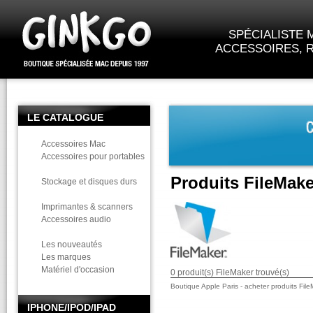
SPÉCIALISTE M
ACCESSOIRES, R
LE CATALOGUE
Accessoires Mac
Accessoires pour portables
Produits FileMake
Stockage et disques durs
Imprimantes & scanners
Accessoires audio
Les nouveautés
Les marques
Matériel d'occasion
0 produit(s) FileMaker trouvé(s)
Boutique Apple Paris - acheter produits File
IPHONE/IPOD/IPAD