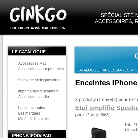
SPÉCIALISTE M
ACCESSOIRES, R
LE CATALOGUE
Accessoires Mac
Accessoires pour portables
CATALOGUE
>
ACCESSOIRES IPH
Stockage et disques durs
Enceintes iPhone
Imprimantes & scanners
Accessoires audio
3 produit(s) trouvé(s) pour Enc
Etui amplifié Speak
Les nouveautés
Les marques
pour iPhone 6/6S
Matériel d'occasion
Etui / 
(BlueT
IPHONE/IPOD/IPAD