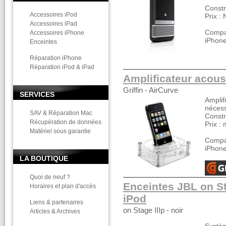
Constr
Accessoires iPod
Prix :
Accessoires iPad
Compat
Accessoires iPhone
iPhon
Enceintes
Réparation iPhone
Réparation iPod & iPad
Amplificateur acous
Griffin - AirCurve
SERVICES
Amplif
nécess
SAV & Réparation Mac
Constru
Récupération de données
Prix :
Matériel sous garantie
Compat
iPhon
LA BOUTIQUE
Quoi de neuf ?
Enceintes JBL on St
Horaires et plan d'accès
iPod
Liens & partenaires
on Stage IIIp - noir
Articles & Archives